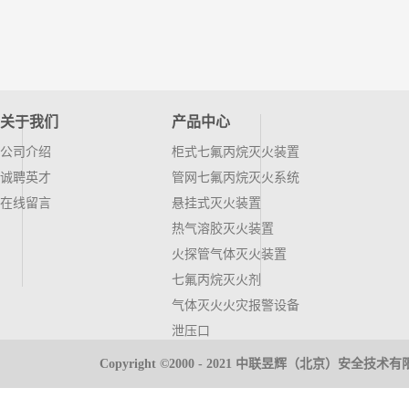
关于我们
产品中心
公司介绍
柜式七氟丙烷灭火装置
诚聘英才
管网七氟丙烷灭火系统
在线留言
悬挂式灭火装置
热气溶胶灭火装置
火探管气体灭火装置
七氟丙烷灭火剂
气体灭火火灾报警设备
泄压口
气体高压管件
Copyright ©2000 - 2021 中联昱辉（北京）安全
推车式灭火器