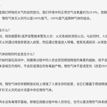
？
是我们呼吸的大气的自然部分。我们环境中的正常空气含氧量约为20.9％，而
。惰性气体灭火剂可以是100％氮气，100％氩气或两种气体的组合。
生什么？
别，闻到烟雾和/或声音警报来警告火灾：火灾系统检测到火灾。与此同时，人
灭火剂通过排放软管进入歧管，然后通过管道进入喷嘴，使其充满房间 - 从排
气体抑制剂时会发生什么？
开始时留在房间中，则撤离过程中的人员会受到燃烧释放的毒素的威胁，但不
本身相互作用时，不会形成潜在的有毒副产物。惰性气体不是诱变剂（改变DN
明，惰性气体的早期释放实际上增强了人类生存的前景，当它们暴露于燃烧释放的
于扑灭火灾的设计浓度中存在惰性气体。
洪水没有毒理学基础，即使在疏散过程中有人员存在，也可以激活惰性气体系