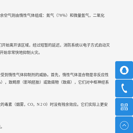
剩余空气则由惰性气体组成：氮气（78％）和微量氩气，二氧化
们开始离开该区域，经过短暂的延迟，消防系统以电子方式启动灭
放开始非常快地抑制火灾。
会受到惰性气体抑制剂的威胁。首先，惰性气体混合物是非反应性
A），致畸原（影响胚胎）或致癌物（致癌），它们对中枢神经系
毒素（烟雾，CO，N 2 O）时没有残余效应。它们实际上更安
统。