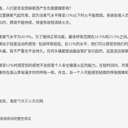
电，人们是否会因缺氧而产生负面健康影响？
过置换氧气起作用，因为当氧气水平降至15％以下时火不能燃烧。系统安装人
此时，燃烧不能持续，快速有效地消除火灾。
氧气水平为20.9％。为了维持正常功能，最佳呼吸范围在19.5％和23.5％
类似于轻度运动的感觉 - 包括呼吸短促。在12％的水平，他们可以感觉到他
头痛，既不严重也不会持久。任何头痛都是由脑血管扩张引起的，这是适应缺
降至12％时感受到的感觉不会损害个人安全撤离火区的能力。在短时间内，尽管
像你在高山草甸漫步时的呼吸一样。并且，当一个人可能感到轻微的呼吸困难和
出处，海宏
气体灭火系统
网
系统房间完整性测试