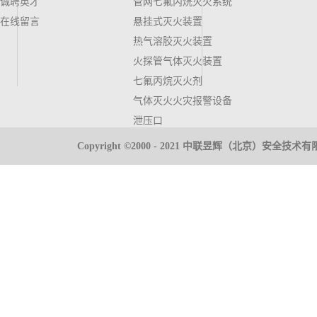
诚聘英才
管网七氟丙烷灭火系统
在线留言
悬挂式灭火装置
热气溶胶灭火装置
火探管气体灭火装置
七氟丙烷灭火剂
气体灭火火灾报警设备
泄压口
气体高压管件
Copyright ©2000 - 2021 中联昱辉（北京）安全
推车式灭火器