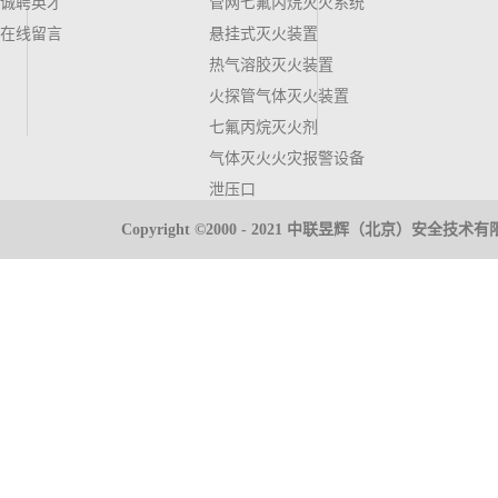
诚聘英才
管网七氟丙烷灭火系统
在线留言
悬挂式灭火装置
热气溶胶灭火装置
火探管气体灭火装置
七氟丙烷灭火剂
气体灭火火灾报警设备
泄压口
气体高压管件
Copyright ©2000 - 2021 中联昱辉（北京）安全
推车式灭火器