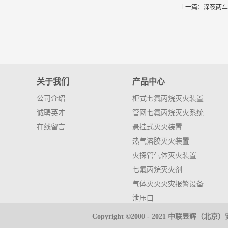
上一篇：
深夜两车
关于我们
产品中心
公司介绍
柜式七氟丙烷灭火装置
诚聘英才
管网七氟丙烷灭火系统
在线留言
悬挂式灭火装置
热气溶胶灭火装置
火探管气体灭火装置
七氟丙烷灭火剂
气体灭火火灾报警设备
泄压口
气体高压管件
Copyright ©2000 - 2021 中联昱
推车式灭火器