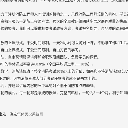
致力于注册消防工程师人才培训的机构之一，只做消防工程师培训的机构，学员
师资都只服务于消防工程师考试，强大的全职教研组团队多层次课程质量的拔高
程师的报考，我们可以提供相关考试政策咨询，考试报名指导，高品质的课程服
回放的上课形式，不受时间限制，一天24小时可以随时上课，不影响工作和生活
的自由上课模式，不受空间限制，自由方便的学习。
团队，重金聘请资深讲师和全职教研组团队，负责学员的课程。
8年的整体通过率高达68.9％（全国平均通过率5－10％）。
教学，消防法规占了整个消防考试30％以上的分值，如果您不将消防法规代入学习
不过的。因为消防考试大部分考题压根考的就不是书本上的。
率高，押题课讲解内容的压中率绝对不低于消防考点的60％。
三轮的模式，每一轮都是系統的授课，完整的精讲，一轮为3－4个月，利于知
出处，海宏
气体灭火系统
网