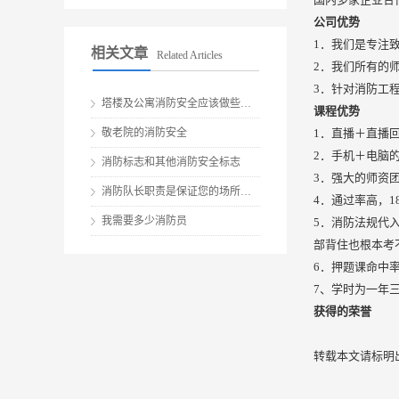
公司优势
1．我们是专注
相关文章
Related Articles
2．我们所有的
3．针对消防工
塔楼及公寓消防安全应该做些什么？
课程优势
敬老院的消防安全
1．直播＋直播
2．手机＋电脑
消防标志和其他消防安全标志
3．强大的师资
消防队长职责是保证您的场所、员工和客户安全的关键
4．通过率高，1
我需要多少消防员
5．消防法规代入
部背住也根本考
6．押题课命中
7、学时为一年
获得的荣誉
转载本文请标明