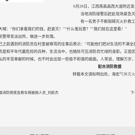
6月28日，江西南昌昌西大道附近
当地消防接警后赶赴现场紧急
有一名男子不断阻碍灭火扑救
大喊：“你们拿着我们的钱，赶紧灭！”“什么鬼玩意？”“我们就在这里看！”
民警带至派出所，做进一步处理。
己之前遇到的消防员在村里被辱骂的往事后表示：“可能他们把对生活的不满全
员是和平年代最危险的兵种，生活当中，也随处可见消防员忙绿的身影。正是
私的辛苦奉献的时候，也不时会出现一些极不和谐的画面。人常说，理解万岁
配合消防救援
转载本文请标明出处，海宏
气体灭
 楚雄消防雨夜急救车祸被困人员_刘航杰
下