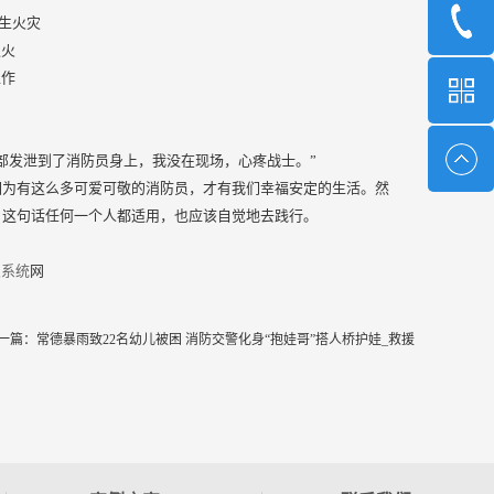
发生火灾
灭火
工作
部发泄到了消防员身上，我没在现场，心疼战士。”
因为有这么多可爱可敬的消防员，才有我们幸福安定的生活。然
，这句话任何一个人都适用，也应该自觉地去践行。
火系统
网
一篇：
常德暴雨致22名幼儿被困 消防交警化身“抱娃哥”搭人桥护娃_救援