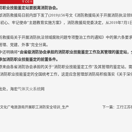
防职业技能鉴定站要脱离消防协会。
部消防救援局日前内部下发了(2019)156号文《消防救援局关于开展消防执
忘初心、牢记使命”主题教育实施方案》，消防救援局党委决定，从2019年7月1
防救援局关于开展消防执法领域腐败问题专项整治工作的通知》中的第六条要求
管理、党建、外事”完全分离。
中还明确将
“由省级消防协会承担的消防职业技能鉴定工作及其管理的鉴定站，
参加消防职业技能鉴定的前置条件。
原来由各省消防协会承担的关于“消防职业技能鉴定工作”及其管理的鉴定站，
”等消防职业技能鉴定的全国统考工作，这是应急管理部消防局积极落实《关于
出处，海宏
气体灭火系统
网
文化广电旅游局开展职工消防安全培训_生产
下一篇：
工行江苏