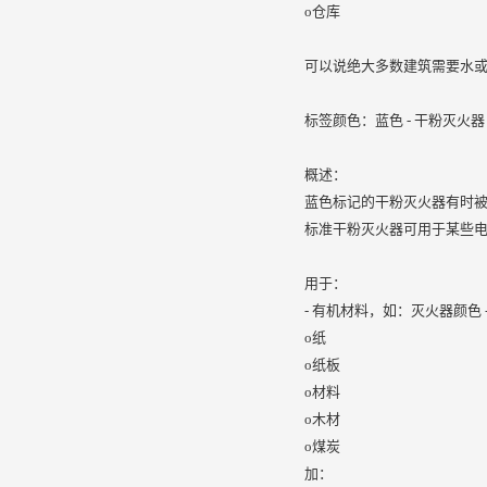
o仓库
可以说绝大多数建筑需要水
标签颜色：蓝色 - 干粉灭火器
概述：
蓝色标记的干粉灭火器有时被
标准干粉灭火器可用于某些
用于：
- 有机材料，如：灭火器颜色 
o纸
o纸板
o材料
o木材
o煤炭
加：