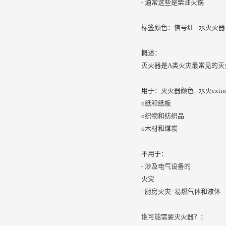
- 通常这些是柴油火锅
标签颜色：信号红 - 水灭火器
概述：
灭火器是A类火灾最常见的灭
用于：灭火器颜色 - 水火extingi
o纸和纸板
o织物和纺织品
o木材和煤炭
不用于：
- 涉及电气设备的
火灾
- 厨房火灾- 易燃气体和液体
谁可能需要灭火器？：