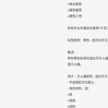
o商业厨房
o服务器室
o建筑工地
所有作业车辆还应携带2千克
标签颜色：黄色 - 湿式化学
概述：
带有黄色标签的湿化学灭火器
或灭火器。
用于：灭火器颜色 - 湿化学
- 平底锅和烹饪肥火
- 有机材料，如：
o纸
o纸板
o材料