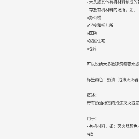
- 木头或其他有机材料制成的
- 存放有机材料的场所，如：
o办公楼
o学校和托儿所
o医院
o家庭住宅
o仓库
可以说绝大多数建筑需要水
标签颜色：奶油 - 泡沫灭火器
概述：
带有奶油标签的泡沫灭火器是
用于：
- 有机材料，如：灭火器颜色 
o纸