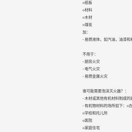
o纸板
o材料
o木材
o煤炭
加：
- 易燃液体，如汽油，油漆和
不用于：
- 厨房火灾
- 电气火灾
- 易燃金属火灾
谁可能需要泡沫灭火器？：
- 木材或其他有机材料制成的
- 有机物材料的场所如下：o
o学校和托儿所
o医院
o家庭住宅