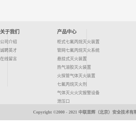
关于我们
产品中心
公司介绍
柜式七氟丙烷灭火装置
诚聘英才
管网七氟丙烷灭火系统
在线留言
悬挂式灭火装置
热气溶胶灭火装置
火探管气体灭火装置
七氟丙烷灭火剂
气体灭火火灾报警设备
泄压口
气体高压管件
Copyright ©2000 - 2021 中联昱辉（北京）安全
推车式灭火器